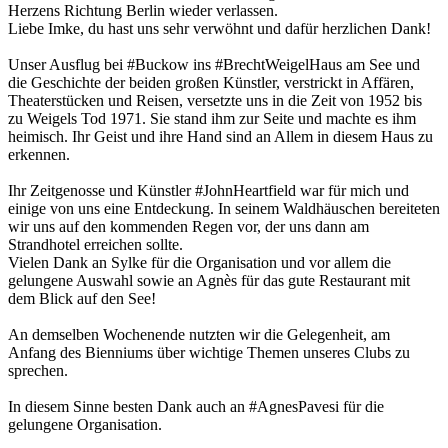
Herzens Richtung Berlin wieder verlassen.
Liebe Imke, du hast uns sehr verwöhnt und dafür herzlichen Dank!
Unser Ausflug bei #Buckow ins #BrechtWeigelHaus am See und
die Geschichte der beiden großen Künstler, verstrickt in Affären,
Theaterstücken und Reisen, versetzte uns in die Zeit von 1952 bis
zu Weigels Tod 1971. Sie stand ihm zur Seite und machte es ihm
heimisch. Ihr Geist und ihre Hand sind an Allem in diesem Haus zu
erkennen.
Ihr Zeitgenosse und Künstler #JohnHeartfield war für mich und
einige von uns eine Entdeckung. In seinem Waldhäuschen bereiteten
wir uns auf den kommenden Regen vor, der uns dann am
Strandhotel erreichen sollte.
Vielen Dank an Sylke für die Organisation und vor allem die
gelungene Auswahl sowie an Agnès für das gute Restaurant mit
dem Blick auf den See!
An demselben Wochenende nutzten wir die Gelegenheit, am
Anfang des Bienniums über wichtige Themen unseres Clubs zu
sprechen.
In diesem Sinne besten Dank auch an #AgnesPavesi für die
gelungene Organisation.